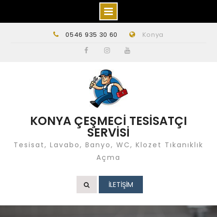
Skip
0546 935 30 60
Konya
to
content
Facebook
instagram
Youtube
KONYA ÇEŞMECİ TESİSATÇI
SERVİSİ
Tesisat, Lavabo, Banyo, WC, Klozet Tıkanıklık
Açma
İLETİŞİM