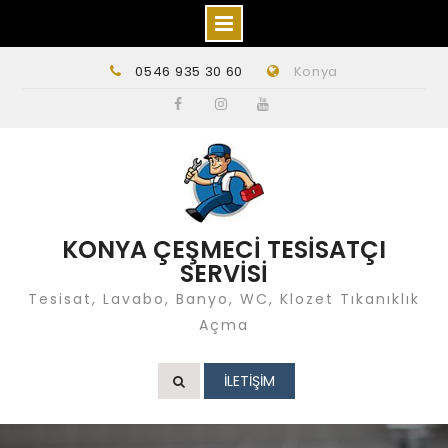
Skip
0546 935 30 60
Konya
to
content
Facebook
instagram
Youtube
KONYA ÇEŞMECİ TESİSATÇI
SERVİSİ
Tesisat, Lavabo, Banyo, WC, Klozet Tıkanıklık
Açma
İLETİŞİM