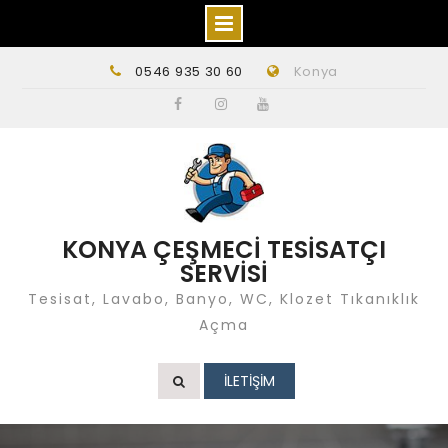
Skip
0546 935 30 60
Konya
to
content
Facebook
instagram
Youtube
KONYA ÇEŞMECİ TESİSATÇI
SERVİSİ
Tesisat, Lavabo, Banyo, WC, Klozet Tıkanıklık
Açma
İLETİŞİM