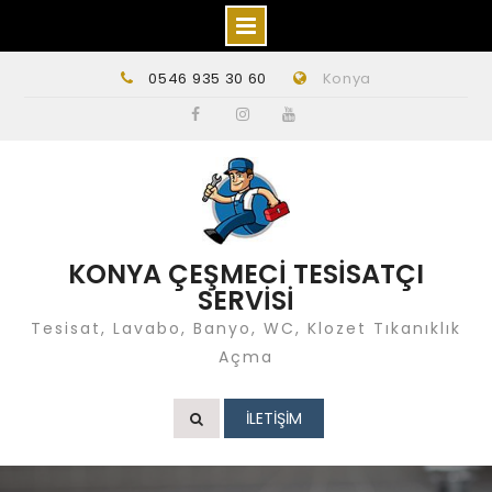
Skip
0546 935 30 60
Konya
to
content
Facebook
instagram
Youtube
KONYA ÇEŞMECİ TESİSATÇI
SERVİSİ
Tesisat, Lavabo, Banyo, WC, Klozet Tıkanıklık
Açma
İLETİŞİM