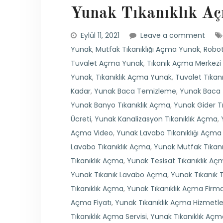
Yunak Tıkanıklık Açm
Eylül 11, 2021
Leave a comment
Yunak
,
Mutfak Tıkanıklığı Açma Yunak
,
Robot
Tuvalet Açma Yunak
,
Tıkanık Açma Merkezi
Yunak
,
Tıkanıklık Açma Yunak
,
Tuvalet Tıkanı
Kadar
,
Yunak Baca Temizleme
,
Yunak Baca 
Yunak Banyo Tıkanıklık Açma
,
Yunak Gider Tı
Ücreti
,
Yunak Kanalizasyon Tıkanıklık Açma
,
Açma Video
,
Yunak Lavabo Tıkanıklığı Açma F
Lavabo Tıkanıklık Açma
,
Yunak Mutfak Tıkanı
Tıkanıklık Açma
,
Yunak Tesisat Tıkanıklık Aç
Yunak Tıkanık Lavabo Açma
,
Yunak Tıkanık 
Tıkanıklık Açma
,
Yunak Tıkanıklık Açma Firma
Açma Fiyatı
,
Yunak Tıkanıklık Açma Hizmetle
Tıkanıklık Açma Servisi
,
Yunak Tıkanıklık Açm