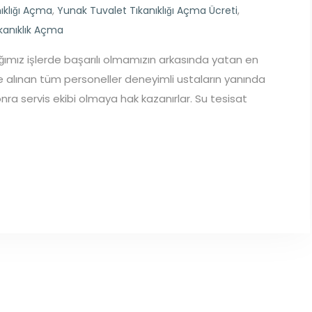
ıklığı Açma
,
Yunak Tuvalet Tıkanıklığı Açma Ücreti
,
kanıklık Açma
ğımız işlerde başarılı olmamızın arkasında yatan en
şe alınan tüm personeller deneyimli ustaların yanında
sonra servis ekibi olmaya hak kazanırlar. Su tesisat