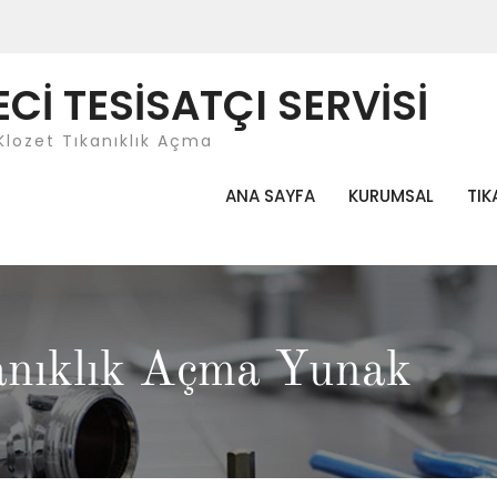
İ TESİSATÇI SERVİSİ
Klozet Tıkanıklık Açma
ANA SAYFA
KURUMSAL
TIK
anıklık Açma Yunak