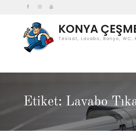
Skip
to
Facebook
instagram
Youtube
content
KONYA ÇEŞMEC
Tesisat, Lavabo, Banyo, WC, 
Etiket: Lavabo Tık