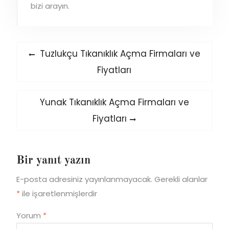
bizi arayın.
Yazı
Previous
Tuzlukçu Tıkanıklık Açma Firmaları ve
post:
gezinmesi
Fiyatları
Next
Yunak Tıkanıklık Açma Firmaları ve
post:
Fiyatları
Bir yanıt yazın
E-posta adresiniz yayınlanmayacak.
Gerekli alanlar
*
ile işaretlenmişlerdir
Yorum
*