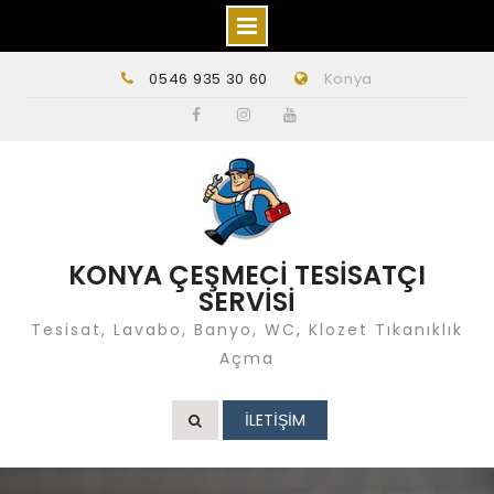
Skip
0546 935 30 60
Konya
to
content
Facebook
instagram
Youtube
KONYA ÇEŞMECİ TESİSATÇI
SERVİSİ
Tesisat, Lavabo, Banyo, WC, Klozet Tıkanıklık
Açma
İLETİŞİM