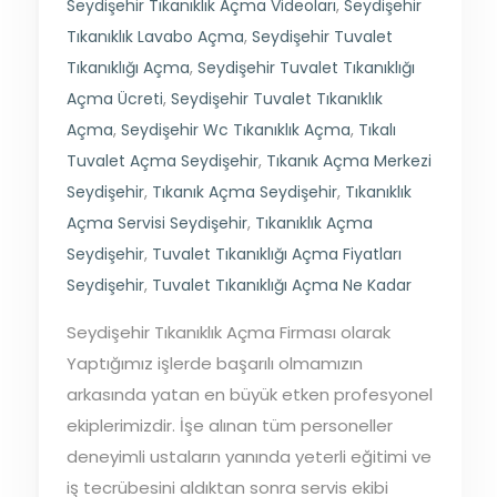
Seydişehir Tıkanıklık Açma Videoları
,
Seydişehir
Tıkanıklık Lavabo Açma
,
Seydişehir Tuvalet
Tıkanıklığı Açma
,
Seydişehir Tuvalet Tıkanıklığı
Açma Ücreti
,
Seydişehir Tuvalet Tıkanıklık
Açma
,
Seydişehir Wc Tıkanıklık Açma
,
Tıkalı
Tuvalet Açma Seydişehir
,
Tıkanık Açma Merkezi
Seydişehir
,
Tıkanık Açma Seydişehir
,
Tıkanıklık
Açma Servisi Seydişehir
,
Tıkanıklık Açma
Seydişehir
,
Tuvalet Tıkanıklığı Açma Fiyatları
Seydişehir
,
Tuvalet Tıkanıklığı Açma Ne Kadar
Seydişehir Tıkanıklık Açma Firması olarak
Yaptığımız işlerde başarılı olmamızın
arkasında yatan en büyük etken profesyonel
ekiplerimizdir. İşe alınan tüm personeller
deneyimli ustaların yanında yeterli eğitimi ve
iş tecrübesini aldıktan sonra servis ekibi