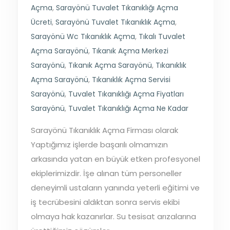
Açma
,
Sarayönü Tuvalet Tıkanıklığı Açma
Ücreti
,
Sarayönü Tuvalet Tıkanıklık Açma
,
Sarayönü Wc Tıkanıklık Açma
,
Tıkalı Tuvalet
Açma Sarayönü
,
Tıkanık Açma Merkezi
Sarayönü
,
Tıkanık Açma Sarayönü
,
Tıkanıklık
Açma Sarayönü
,
Tıkanıklık Açma Servisi
Sarayönü
,
Tuvalet Tıkanıklığı Açma Fiyatları
Sarayönü
,
Tuvalet Tıkanıklığı Açma Ne Kadar
Sarayönü Tıkanıklık Açma Firması olarak
Yaptığımız işlerde başarılı olmamızın
arkasında yatan en büyük etken profesyonel
ekiplerimizdir. İşe alınan tüm personeller
deneyimli ustaların yanında yeterli eğitimi ve
iş tecrübesini aldıktan sonra servis ekibi
olmaya hak kazanırlar. Su tesisat arızalarına