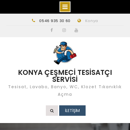
Skip
0546 935 30 60
Konya
to
content
Facebook
instagram
Youtube
KONYA ÇEŞMECİ TESİSATÇI
SERVİSİ
Tesisat, Lavabo, Banyo, WC, Klozet Tıkanıklık
Açma
İLETİŞİM