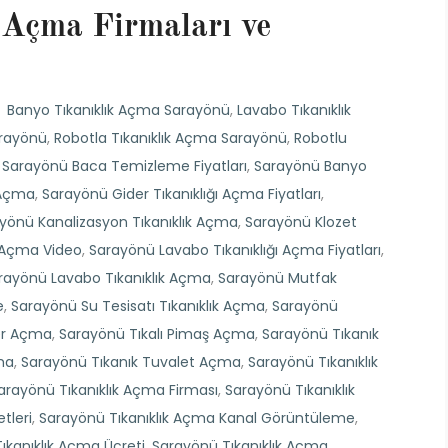
 Açma Firmaları ve
Banyo Tıkanıklık Açma Sarayönü
,
Lavabo Tıkanıklık
arayönü
,
Robotla Tıkanıklık Açma Sarayönü
,
Robotlu
,
Sarayönü Baca Temizleme Fiyatları
,
Sarayönü Banyo
 Açma
,
Sarayönü Gider Tıkanıklığı Açma Fiyatları
,
yönü Kanalizasyon Tıkanıklık Açma
,
Sarayönü Klozet
ı Açma Video
,
Sarayönü Lavabo Tıkanıklığı Açma Fiyatları
,
rayönü Lavabo Tıkanıklık Açma
,
Sarayönü Mutfak
e
,
Sarayönü Su Tesisatı Tıkanıklık Açma
,
Sarayönü
der Açma
,
Sarayönü Tıkalı Pimaş Açma
,
Sarayönü Tıkanık
ma
,
Sarayönü Tıkanık Tuvalet Açma
,
Sarayönü Tıkanıklık
arayönü Tıkanıklık Açma Firması
,
Sarayönü Tıkanıklık
tleri
,
Sarayönü Tıkanıklık Açma Kanal Görüntüleme
,
ıkanıklık Açma Ücreti
,
Sarayönü Tıkanıklık Açma