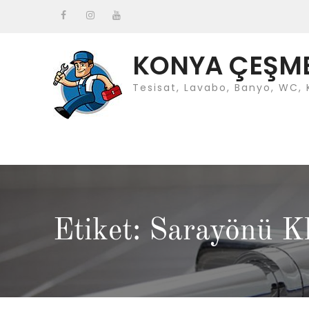
Skip
to
Facebook
instagram
Youtube
content
KONYA ÇEŞMEC
Tesisat, Lavabo, Banyo, WC, 
Etiket: Sarayönü K