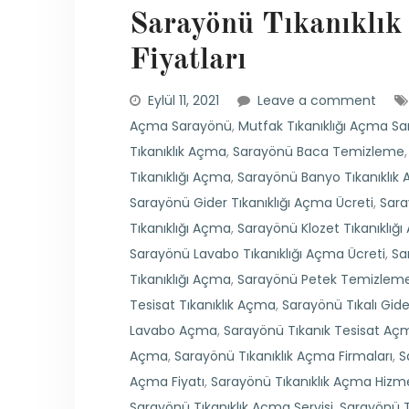
Sarayönü Tıkanıklık
Fiyatları
Eylül 11, 2021
Leave a comment
Açma Sarayönü
,
Mutfak Tıkanıklığı Açma S
Tıkanıklık Açma
,
Sarayönü Baca Temizleme
Tıkanıklığı Açma
,
Sarayönü Banyo Tıkanıklık
Sarayönü Gider Tıkanıklığı Açma Ücreti
,
Sara
Tıkanıklığı Açma
,
Sarayönü Klozet Tıkanıklığ
Sarayönü Lavabo Tıkanıklığı Açma Ücreti
,
Sa
Tıkanıklığı Açma
,
Sarayönü Petek Temizlem
Tesisat Tıkanıklık Açma
,
Sarayönü Tıkalı Gi
Lavabo Açma
,
Sarayönü Tıkanık Tesisat Aç
Açma
,
Sarayönü Tıkanıklık Açma Firmaları
,
S
Açma Fiyatı
,
Sarayönü Tıkanıklık Açma Hizme
Sarayönü Tıkanıklık Açma Servisi
,
Sarayönü T