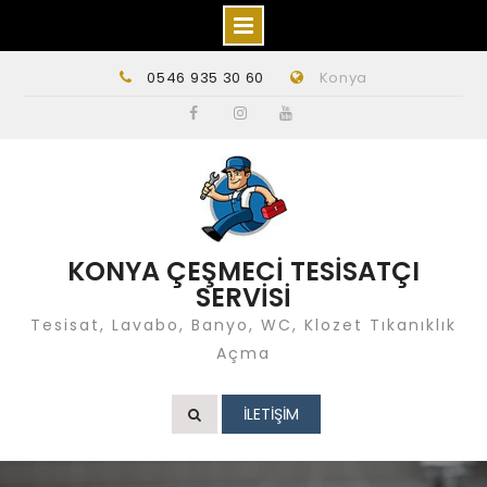
Skip
0546 935 30 60
Konya
to
content
Facebook
instagram
Youtube
KONYA ÇEŞMECİ TESİSATÇI
SERVİSİ
Tesisat, Lavabo, Banyo, WC, Klozet Tıkanıklık
Açma
İLETİŞİM