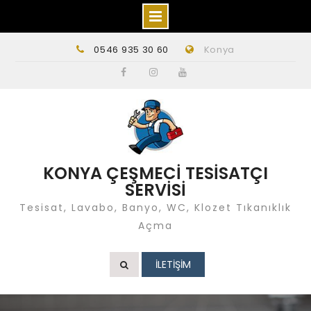
Skip
0546 935 30 60
Konya
to
content
Facebook
instagram
Youtube
KONYA ÇEŞMECİ TESİSATÇI
SERVİSİ
Tesisat, Lavabo, Banyo, WC, Klozet Tıkanıklık
Açma
İLETİŞİM