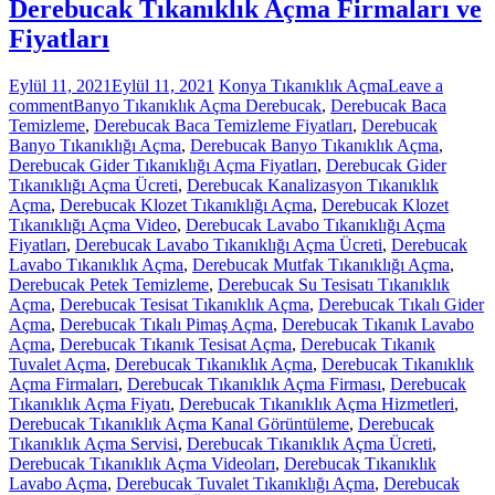
Derebucak Tıkanıklık Açma Firmaları ve
Fiyatları
Eylül 11, 2021
Eylül 11, 2021
Konya Tıkanıklık Açma
Leave a
comment
Banyo Tıkanıklık Açma Derebucak
,
Derebucak Baca
Temizleme
,
Derebucak Baca Temizleme Fiyatları
,
Derebucak
Banyo Tıkanıklığı Açma
,
Derebucak Banyo Tıkanıklık Açma
,
Derebucak Gider Tıkanıklığı Açma Fiyatları
,
Derebucak Gider
Tıkanıklığı Açma Ücreti
,
Derebucak Kanalizasyon Tıkanıklık
Açma
,
Derebucak Klozet Tıkanıklığı Açma
,
Derebucak Klozet
Tıkanıklığı Açma Video
,
Derebucak Lavabo Tıkanıklığı Açma
Fiyatları
,
Derebucak Lavabo Tıkanıklığı Açma Ücreti
,
Derebucak
Lavabo Tıkanıklık Açma
,
Derebucak Mutfak Tıkanıklığı Açma
,
Derebucak Petek Temizleme
,
Derebucak Su Tesisatı Tıkanıklık
Açma
,
Derebucak Tesisat Tıkanıklık Açma
,
Derebucak Tıkalı Gider
Açma
,
Derebucak Tıkalı Pimaş Açma
,
Derebucak Tıkanık Lavabo
Açma
,
Derebucak Tıkanık Tesisat Açma
,
Derebucak Tıkanık
Tuvalet Açma
,
Derebucak Tıkanıklık Açma
,
Derebucak Tıkanıklık
Açma Firmaları
,
Derebucak Tıkanıklık Açma Firması
,
Derebucak
Tıkanıklık Açma Fiyatı
,
Derebucak Tıkanıklık Açma Hizmetleri
,
Derebucak Tıkanıklık Açma Kanal Görüntüleme
,
Derebucak
Tıkanıklık Açma Servisi
,
Derebucak Tıkanıklık Açma Ücreti
,
Derebucak Tıkanıklık Açma Videoları
,
Derebucak Tıkanıklık
Lavabo Açma
,
Derebucak Tuvalet Tıkanıklığı Açma
,
Derebucak