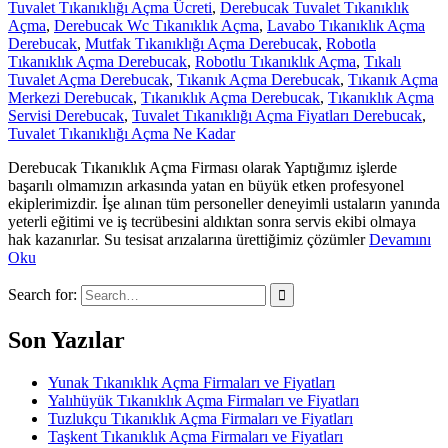
Tuvalet Tıkanıklığı Açma Ücreti
,
Derebucak Tuvalet Tıkanıklık
Açma
,
Derebucak Wc Tıkanıklık Açma
,
Lavabo Tıkanıklık Açma
Derebucak
,
Mutfak Tıkanıklığı Açma Derebucak
,
Robotla
Tıkanıklık Açma Derebucak
,
Robotlu Tıkanıklık Açma
,
Tıkalı
Tuvalet Açma Derebucak
,
Tıkanık Açma Derebucak
,
Tıkanık Açma
Merkezi Derebucak
,
Tıkanıklık Açma Derebucak
,
Tıkanıklık Açma
Servisi Derebucak
,
Tuvalet Tıkanıklığı Açma Fiyatları Derebucak
,
Tuvalet Tıkanıklığı Açma Ne Kadar
Derebucak Tıkanıklık Açma Firması olarak Yaptığımız işlerde
başarılı olmamızın arkasında yatan en büyük etken profesyonel
ekiplerimizdir. İşe alınan tüm personeller deneyimli ustaların yanında
yeterli eğitimi ve iş tecrübesini aldıktan sonra servis ekibi olmaya
hak kazanırlar. Su tesisat arızalarına ürettiğimiz çözümler
Devamını
Oku
Search for:
Son Yazılar
Yunak Tıkanıklık Açma Firmaları ve Fiyatları
Yalıhüyük Tıkanıklık Açma Firmaları ve Fiyatları
Tuzlukçu Tıkanıklık Açma Firmaları ve Fiyatları
Taşkent Tıkanıklık Açma Firmaları ve Fiyatları