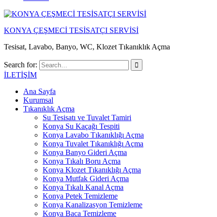
KONYA ÇEŞMECİ TESİSATÇI SERVİSİ
Tesisat, Lavabo, Banyo, WC, Klozet Tıkanıklık Açma
Search for:
İLETİŞİM
Ana Sayfa
Kurumsal
Tıkanıklık Açma
Su Tesisatı ve Tuvalet Tamiri
Konya Su Kaçağı Tespiti
Konya Lavabo Tıkanıklığı Açma
Konya Tuvalet Tıkanıklığı Açma
Konya Banyo Gideri Açma
Konya Tıkalı Boru Açma
Konya Klozet Tıkanıklığı Açma
Konya Mutfak Gideri Açma
Konya Tıkalı Kanal Açma
Konya Petek Temizleme
Konya Kanalizasyon Temizleme
Konya Baca Temizleme