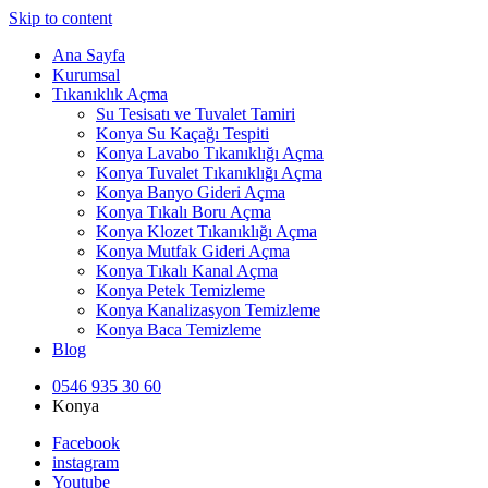
Skip to content
Ana Sayfa
Kurumsal
Tıkanıklık Açma
Su Tesisatı ve Tuvalet Tamiri
Konya Su Kaçağı Tespiti
Konya Lavabo Tıkanıklığı Açma
Konya Tuvalet Tıkanıklığı Açma
Konya Banyo Gideri Açma
Konya Tıkalı Boru Açma
Konya Klozet Tıkanıklığı Açma
Konya Mutfak Gideri Açma
Konya Tıkalı Kanal Açma
Konya Petek Temizleme
Konya Kanalizasyon Temizleme
Konya Baca Temizleme
Blog
0546 935 30 60
Konya
Facebook
instagram
Youtube