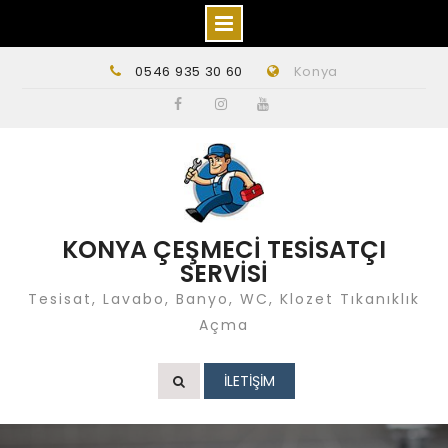
Skip
0546 935 30 60
Konya
to
content
Facebook
instagram
Youtube
KONYA ÇEŞMECİ TESİSATÇI
SERVİSİ
Tesisat, Lavabo, Banyo, WC, Klozet Tıkanıklık
Açma
İLETİŞİM