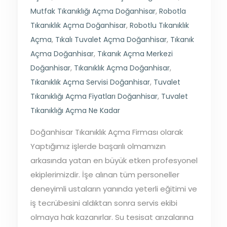
Mutfak Tıkanıklığı Açma Doğanhisar
,
Robotla
Tıkanıklık Açma Doğanhisar
,
Robotlu Tıkanıklık
Açma
,
Tıkalı Tuvalet Açma Doğanhisar
,
Tıkanık
Açma Doğanhisar
,
Tıkanık Açma Merkezi
Doğanhisar
,
Tıkanıklık Açma Doğanhisar
,
Tıkanıklık Açma Servisi Doğanhisar
,
Tuvalet
Tıkanıklığı Açma Fiyatları Doğanhisar
,
Tuvalet
Tıkanıklığı Açma Ne Kadar
Doğanhisar Tıkanıklık Açma Firması olarak
Yaptığımız işlerde başarılı olmamızın
arkasında yatan en büyük etken profesyonel
ekiplerimizdir. İşe alınan tüm personeller
deneyimli ustaların yanında yeterli eğitimi ve
iş tecrübesini aldıktan sonra servis ekibi
olmaya hak kazanırlar. Su tesisat arızalarına