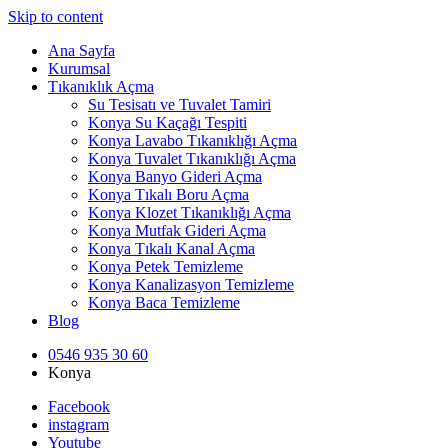
Skip to content
Ana Sayfa
Kurumsal
Tıkanıklık Açma
Su Tesisatı ve Tuvalet Tamiri
Konya Su Kaçağı Tespiti
Konya Lavabo Tıkanıklığı Açma
Konya Tuvalet Tıkanıklığı Açma
Konya Banyo Gideri Açma
Konya Tıkalı Boru Açma
Konya Klozet Tıkanıklığı Açma
Konya Mutfak Gideri Açma
Konya Tıkalı Kanal Açma
Konya Petek Temizleme
Konya Kanalizasyon Temizleme
Konya Baca Temizleme
Blog
0546 935 30 60
Konya
Facebook
instagram
Youtube