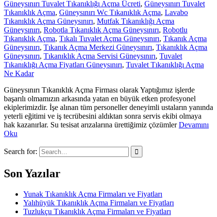
Güneysınırı Tuvalet Tıkanıklığı Açma Ücreti
,
Güneysınırı Tuvalet
Tıkanıklık Açma
,
Güneysınırı Wc Tıkanıklık Açma
,
Lavabo
Tıkanıklık Açma Güneysınırı
,
Mutfak Tıkanıklığı Açma
Güneysınırı
,
Robotla Tıkanıklık Açma Güneysınırı
,
Robotlu
Tıkanıklık Açma
,
Tıkalı Tuvalet Açma Güneysınırı
,
Tıkanık Açma
Güneysınırı
,
Tıkanık Açma Merkezi Güneysınırı
,
Tıkanıklık Açma
Güneysınırı
,
Tıkanıklık Açma Servisi Güneysınırı
,
Tuvalet
Tıkanıklığı Açma Fiyatları Güneysınırı
,
Tuvalet Tıkanıklığı Açma
Ne Kadar
Güneysınırı Tıkanıklık Açma Firması olarak Yaptığımız işlerde
başarılı olmamızın arkasında yatan en büyük etken profesyonel
ekiplerimizdir. İşe alınan tüm personeller deneyimli ustaların yanında
yeterli eğitimi ve iş tecrübesini aldıktan sonra servis ekibi olmaya
hak kazanırlar. Su tesisat arızalarına ürettiğimiz çözümler
Devamını
Oku
Search for:
Son Yazılar
Yunak Tıkanıklık Açma Firmaları ve Fiyatları
Yalıhüyük Tıkanıklık Açma Firmaları ve Fiyatları
Tuzlukçu Tıkanıklık Açma Firmaları ve Fiyatları