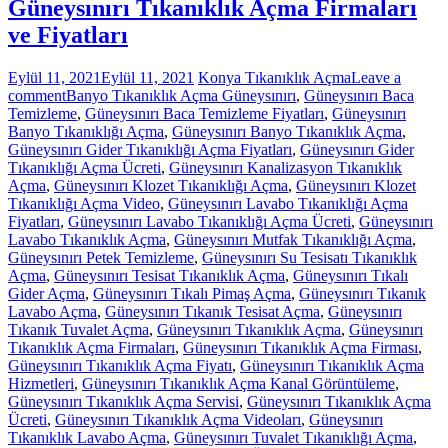
Güneysınırı Tıkanıklık Açma Firmaları
ve Fiyatları
Eylül 11, 2021
Eylül 11, 2021
Konya Tıkanıklık Açma
Leave a
comment
Banyo Tıkanıklık Açma Güneysınırı
,
Güneysınırı Baca
Temizleme
,
Güneysınırı Baca Temizleme Fiyatları
,
Güneysınırı
Banyo Tıkanıklığı Açma
,
Güneysınırı Banyo Tıkanıklık Açma
,
Güneysınırı Gider Tıkanıklığı Açma Fiyatları
,
Güneysınırı Gider
Tıkanıklığı Açma Ücreti
,
Güneysınırı Kanalizasyon Tıkanıklık
Açma
,
Güneysınırı Klozet Tıkanıklığı Açma
,
Güneysınırı Klozet
Tıkanıklığı Açma Video
,
Güneysınırı Lavabo Tıkanıklığı Açma
Fiyatları
,
Güneysınırı Lavabo Tıkanıklığı Açma Ücreti
,
Güneysınırı
Lavabo Tıkanıklık Açma
,
Güneysınırı Mutfak Tıkanıklığı Açma
,
Güneysınırı Petek Temizleme
,
Güneysınırı Su Tesisatı Tıkanıklık
Açma
,
Güneysınırı Tesisat Tıkanıklık Açma
,
Güneysınırı Tıkalı
Gider Açma
,
Güneysınırı Tıkalı Pimaş Açma
,
Güneysınırı Tıkanık
Lavabo Açma
,
Güneysınırı Tıkanık Tesisat Açma
,
Güneysınırı
Tıkanık Tuvalet Açma
,
Güneysınırı Tıkanıklık Açma
,
Güneysınırı
Tıkanıklık Açma Firmaları
,
Güneysınırı Tıkanıklık Açma Firması
,
Güneysınırı Tıkanıklık Açma Fiyatı
,
Güneysınırı Tıkanıklık Açma
Hizmetleri
,
Güneysınırı Tıkanıklık Açma Kanal Görüntüleme
,
Güneysınırı Tıkanıklık Açma Servisi
,
Güneysınırı Tıkanıklık Açma
Ücreti
,
Güneysınırı Tıkanıklık Açma Videoları
,
Güneysınırı
Tıkanıklık Lavabo Açma
,
Güneysınırı Tuvalet Tıkanıklığı Açma
,