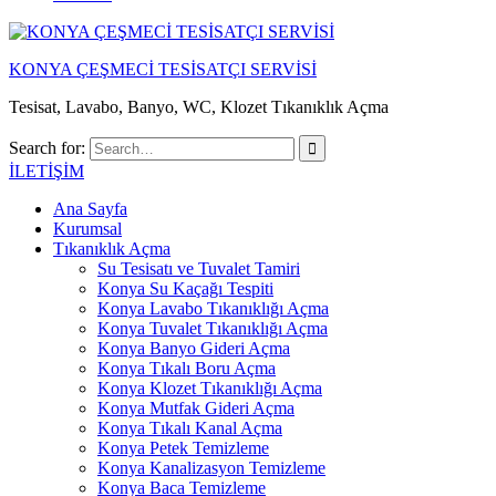
KONYA ÇEŞMECİ TESİSATÇI SERVİSİ
Tesisat, Lavabo, Banyo, WC, Klozet Tıkanıklık Açma
Search for:
İLETİŞİM
Ana Sayfa
Kurumsal
Tıkanıklık Açma
Su Tesisatı ve Tuvalet Tamiri
Konya Su Kaçağı Tespiti
Konya Lavabo Tıkanıklığı Açma
Konya Tuvalet Tıkanıklığı Açma
Konya Banyo Gideri Açma
Konya Tıkalı Boru Açma
Konya Klozet Tıkanıklığı Açma
Konya Mutfak Gideri Açma
Konya Tıkalı Kanal Açma
Konya Petek Temizleme
Konya Kanalizasyon Temizleme
Konya Baca Temizleme