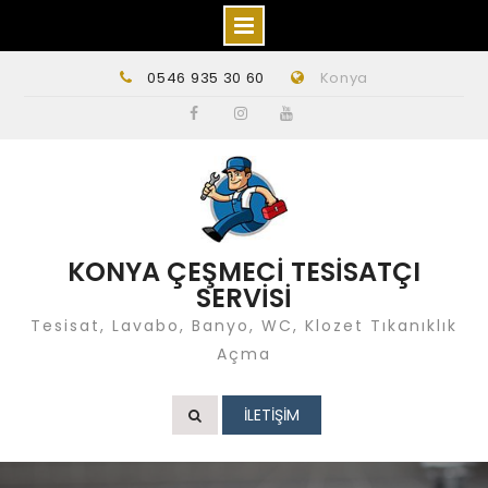
Skip
0546 935 30 60
Konya
to
content
Facebook
instagram
Youtube
KONYA ÇEŞMECİ TESİSATÇI
SERVİSİ
Tesisat, Lavabo, Banyo, WC, Klozet Tıkanıklık
Açma
İLETİŞİM