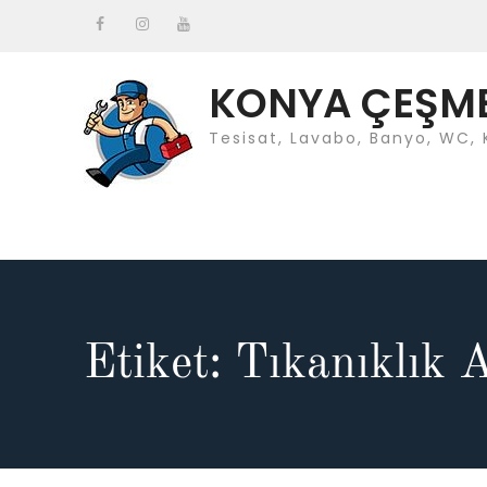
Skip
to
Facebook
instagram
Youtube
content
KONYA ÇEŞMEC
Tesisat, Lavabo, Banyo, WC, 
Etiket: Tıkanıklık