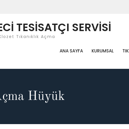
İ TESİSATÇI SERVİSİ
Klozet Tıkanıklık Açma
ANA SAYFA
KURUMSAL
TI
 Açma Hüyük