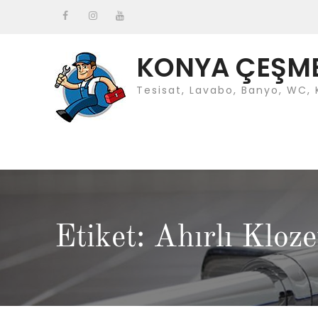
Skip
to
Facebook
instagram
Youtube
content
KONYA ÇEŞMEC
Tesisat, Lavabo, Banyo, WC, 
Etiket: Ahırlı Kloz