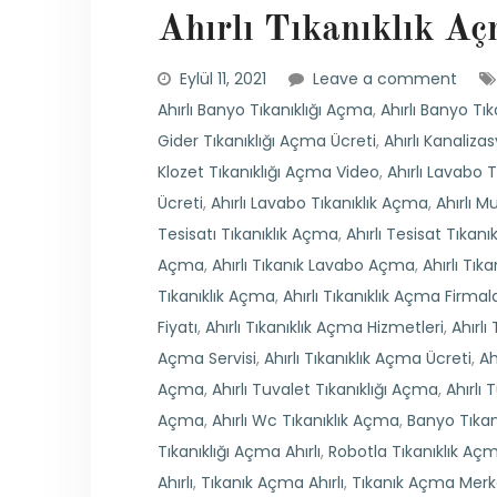
Ahırlı Tıkanıklık Aç
Eylül 11, 2021
Leave a comment
Ahırlı Banyo Tıkanıklığı Açma
,
Ahırlı Banyo Tı
Gider Tıkanıklığı Açma Ücreti
,
Ahırlı Kanaliza
Klozet Tıkanıklığı Açma Video
,
Ahırlı Lavabo T
Ücreti
,
Ahırlı Lavabo Tıkanıklık Açma
,
Ahırlı M
Tesisatı Tıkanıklık Açma
,
Ahırlı Tesisat Tıkan
Açma
,
Ahırlı Tıkanık Lavabo Açma
,
Ahırlı Tı
Tıkanıklık Açma
,
Ahırlı Tıkanıklık Açma Firmala
Fiyatı
,
Ahırlı Tıkanıklık Açma Hizmetleri
,
Ahırl
Açma Servisi
,
Ahırlı Tıkanıklık Açma Ücreti
,
Ah
Açma
,
Ahırlı Tuvalet Tıkanıklığı Açma
,
Ahırlı 
Açma
,
Ahırlı Wc Tıkanıklık Açma
,
Banyo Tıkanı
Tıkanıklığı Açma Ahırlı
,
Robotla Tıkanıklık Açm
Ahırlı
,
Tıkanık Açma Ahırlı
,
Tıkanık Açma Merkez