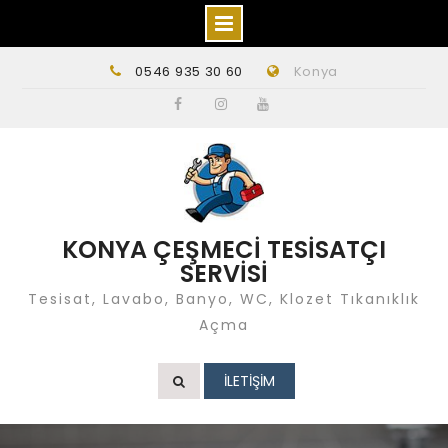
Skip
0546 935 30 60
Konya
to
content
Facebook
instagram
Youtube
KONYA ÇEŞMECİ TESİSATÇI
SERVİSİ
Tesisat, Lavabo, Banyo, WC, Klozet Tıkanıklık
Açma
İLETİŞİM