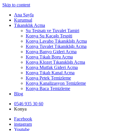
Skip to content
Ana Sayfa
Kurumsal
Tıkanıklık Açma
Su Tesisatı ve Tuvalet Tamiri
Konya Su Kaçağı Tespiti
Konya Lavabo Tıkanıklığı Açma
Konya Tuvalet Tıkanıklığı Açma
Konya Banyo Gideri Açma
Konya Tıkalı Boru Açma
Konya Klozet Tıkanıklığı Açma
Konya Mutfak Gideri Açma
Konya Tıkalı Kanal Açma
Konya Petek Temizleme
Konya Kanalizasyon Temizleme
Konya Baca Temizleme
Blog
0546 935 30 60
Konya
Facebook
instagram
Youtube