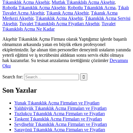
Tıkanıklık Açma Akşehir
,
Mutfak Tıkanıklığı Açma Akşehir
,
Robotla Tıkanıklık Açma Akşehir
,
Robotlu Tıkanıklık Açma
,
Tıkalı
Tuvalet Açma Akşehir
,
Tıkanık Açma Akşehir
,
Tıkanık Açma
Merkezi Akşehir
,
Tıkanıklık Açma Akşehir
,
Tıkanıklık Açma Servisi
Akşehir
,
Tuvalet Tıkanıklığı Açma Fiyatları Akşehir
,
Tuvalet
Tıkanıklığı Açma Ne Kadar
Akşehir Tıkanıklık Açma Firması olarak Yaptığımız işlerde başarılı
olmamızın arkasında yatan en büyük etken profesyonel
ekiplerimizdir. İşe alınan tüm personeller deneyimli ustaların yanında
yeterli eğitimi ve iş tecrübesini aldıktan sonra servis ekibi olmaya
hak kazanırlar. Su tesisat arızalarına ürettiğimiz çözümler
Devamını
Oku
Search for:
Son Yazılar
Yunak Tıkanıklık Açma Firmaları ve Fiyatları
Yalıhüyük Tıkanıklık Açma Firmaları ve Fiyatları
Tuzlukçu Tıkanıklık Açma Firmaları ve Fiyatları
Taşkent Tıkanıklık Açma Firmaları ve Fiyatları
Seydişehir Tıkanıklık Açma Firmaları ve Fiyatları
Sarayönü Tıkanıklık Açma Firmaları ve Fiyatları