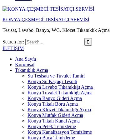
KONYA ÇEŞMECİ TESİSATÇI SERVİSİ
Tesisat, Lavabo, Banyo, WC, Klozet Tıkanıklık Açma
Search for:
İLETİŞİM
Ana Sayfa
Kurumsal
Tıkanıklık Açma
Su Tesisatı ve Tuvalet Tamiri
Konya Su Kaçağı Tespiti
Konya Lavabo Tıkanıklığı Açma
Konya Tuvalet Tıkanıklığı Açma
Konya Banyo Gideri Açma
Konya Tıkalı Boru Açma
Konya Klozet Tıkanıklığı Açma
Konya Mutfak Gideri Açma
Konya Tıkalı Kanal Açma
Konya Petek Temizleme
Konya Kanalizasyon Temizleme
Konya Baca Temizleme