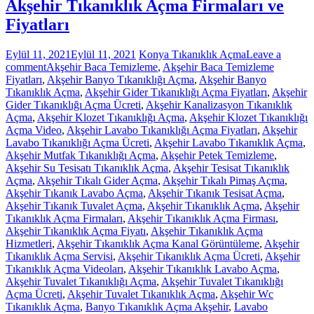
Akşehir Tıkanıklık Açma Firmaları ve
Fiyatları
Eylül 11, 2021
Eylül 11, 2021
Konya Tıkanıklık Açma
Leave a
comment
Akşehir Baca Temizleme
,
Akşehir Baca Temizleme
Fiyatları
,
Akşehir Banyo Tıkanıklığı Açma
,
Akşehir Banyo
Tıkanıklık Açma
,
Akşehir Gider Tıkanıklığı Açma Fiyatları
,
Akşehir
Gider Tıkanıklığı Açma Ücreti
,
Akşehir Kanalizasyon Tıkanıklık
Açma
,
Akşehir Klozet Tıkanıklığı Açma
,
Akşehir Klozet Tıkanıklığı
Açma Video
,
Akşehir Lavabo Tıkanıklığı Açma Fiyatları
,
Akşehir
Lavabo Tıkanıklığı Açma Ücreti
,
Akşehir Lavabo Tıkanıklık Açma
,
Akşehir Mutfak Tıkanıklığı Açma
,
Akşehir Petek Temizleme
,
Akşehir Su Tesisatı Tıkanıklık Açma
,
Akşehir Tesisat Tıkanıklık
Açma
,
Akşehir Tıkalı Gider Açma
,
Akşehir Tıkalı Pimaş Açma
,
Akşehir Tıkanık Lavabo Açma
,
Akşehir Tıkanık Tesisat Açma
,
Akşehir Tıkanık Tuvalet Açma
,
Akşehir Tıkanıklık Açma
,
Akşehir
Tıkanıklık Açma Firmaları
,
Akşehir Tıkanıklık Açma Firması
,
Akşehir Tıkanıklık Açma Fiyatı
,
Akşehir Tıkanıklık Açma
Hizmetleri
,
Akşehir Tıkanıklık Açma Kanal Görüntüleme
,
Akşehir
Tıkanıklık Açma Servisi
,
Akşehir Tıkanıklık Açma Ücreti
,
Akşehir
Tıkanıklık Açma Videoları
,
Akşehir Tıkanıklık Lavabo Açma
,
Akşehir Tuvalet Tıkanıklığı Açma
,
Akşehir Tuvalet Tıkanıklığı
Açma Ücreti
,
Akşehir Tuvalet Tıkanıklık Açma
,
Akşehir Wc
Tıkanıklık Açma
,
Banyo Tıkanıklık Açma Akşehir
,
Lavabo