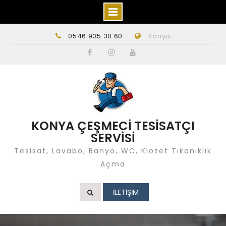
Skip
0546 935 30 60
Konya
to
content
Facebook
instagram
Youtube
KONYA ÇEŞMECİ TESİSATÇI
SERVİSİ
Tesisat, Lavabo, Banyo, WC, Klozet Tıkanıklık
Açma
İLETİŞİM