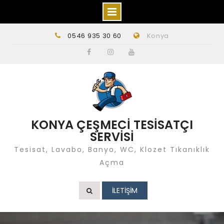
Skip
0546 935 30 60
Konya
to
content
Facebook
instagram
Youtube
KONYA ÇEŞMECİ TESİSATÇI
SERVİSİ
Tesisat, Lavabo, Banyo, WC, Klozet Tıkanıklık
Açma
İLETİŞİM