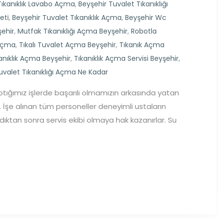
Tıkanıklık Lavabo Açma
,
Beyşehir Tuvalet Tıkanıklığı
eti
,
Beyşehir Tuvalet Tıkanıklık Açma
,
Beyşehir Wc
şehir
,
Mutfak Tıkanıklığı Açma Beyşehir
,
Robotla
 Açma
,
Tıkalı Tuvalet Açma Beyşehir
,
Tıkanık Açma
anıklık Açma Beyşehir
,
Tıkanıklık Açma Servisi Beyşehir
,
uvalet Tıkanıklığı Açma Ne Kadar
ptığımız işlerde başarılı olmamızın arkasında yatan
 İşe alınan tüm personeller deneyimli ustaların
ldıktan sonra servis ekibi olmaya hak kazanırlar. Su