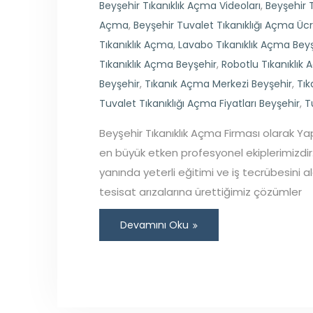
Beyşehir Tıkanıklık Açma Videoları
,
Beyşehir 
Açma
,
Beyşehir Tuvalet Tıkanıklığı Açma Ücr
Tıkanıklık Açma
,
Lavabo Tıkanıklık Açma Bey
Tıkanıklık Açma Beyşehir
,
Robotlu Tıkanıklık
Beyşehir
,
Tıkanık Açma Merkezi Beyşehir
,
Tık
Tuvalet Tıkanıklığı Açma Fiyatları Beyşehir
,
T
Beyşehir Tıkanıklık Açma Firması olarak Ya
en büyük etken profesyonel ekiplerimizdir.
yanında yeterli eğitimi ve iş tecrübesini a
tesisat arızalarına ürettiğimiz çözümler
Devamını Oku