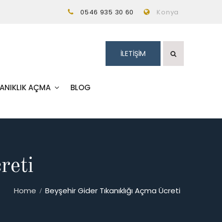
0546 935 30 60
Konya
İLETİŞİM
KANIKLIK AÇMA
BLOG
reti
Home
Beyşehir Gider Tıkanıklığı Açma Ücreti