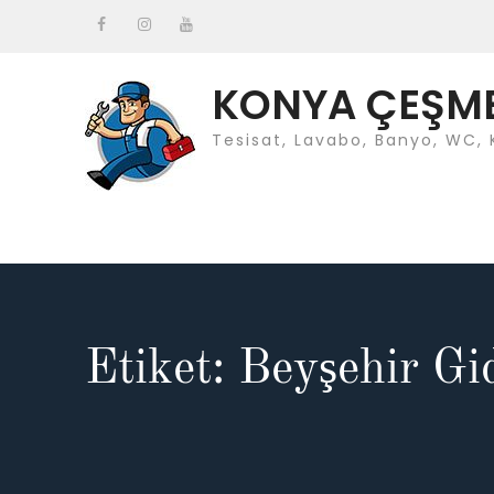
Skip
to
Facebook
instagram
Youtube
content
KONYA ÇEŞMEC
Tesisat, Lavabo, Banyo, WC, 
Etiket: Beyşehir Gi