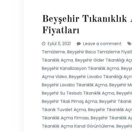
Beyşehir Tıkanıklık
Fiyatları
Eylül 11, 2021
Leave a comment
Temizleme
,
Beyşehir Baca Temizleme Fiyatl
Tıkanıklık Açma
,
Beyşehir Gider Tıkanıklığı Aç
Beyşehir Kanalizasyon Tıkanıklık Açma
,
Beyşe
Açma Video
,
Beyşehir Lavabo Tıkanıklığı Açm
Beyşehir Lavabo Tıkanıklık Açma
,
Beyşehir M
Beyşehir Su Tesisatı Tıkanıklık Açma
,
Beyşehi
Beyşehir Tıkalı Pimaş Açma
,
Beyşehir Tıkan
Tıkanık Tuvalet Açma
,
Beyşehir Tıkanıklık A
Tıkanıklık Açma Firması
,
Beyşehir Tıkanıklık 
Tıkanıklık Açma Kanal Görüntüleme
,
Beyşehi