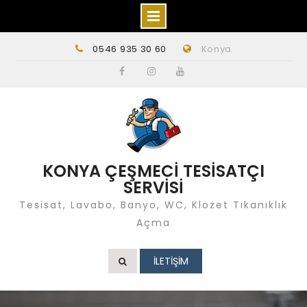
Skip
0546 935 30 60
Konya
to
content
Facebook
instagram
Youtube
KONYA ÇEŞMECİ TESİSATÇI
SERVİSİ
Tesisat, Lavabo, Banyo, WC, Klozet Tıkanıklık
Açma
İLETİŞİM