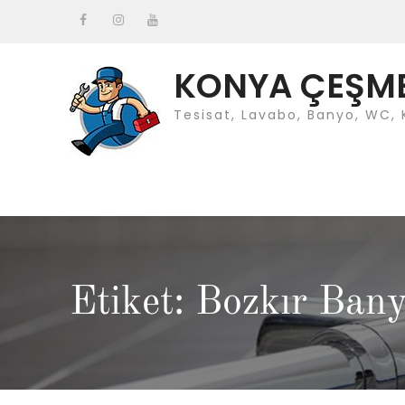
Skip
to
Facebook
instagram
Youtube
content
KONYA ÇEŞMEC
Tesisat, Lavabo, Banyo, WC, 
Etiket: Bozkır Ban