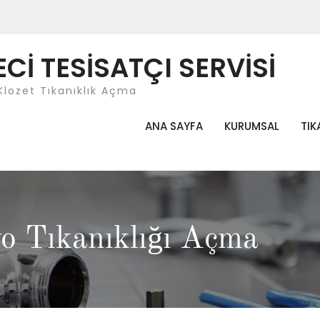
İ TESİSATÇI SERVİSİ
Klozet Tıkanıklık Açma
ANA SAYFA
KURUMSAL
TIK
yo Tıkanıklığı Açma