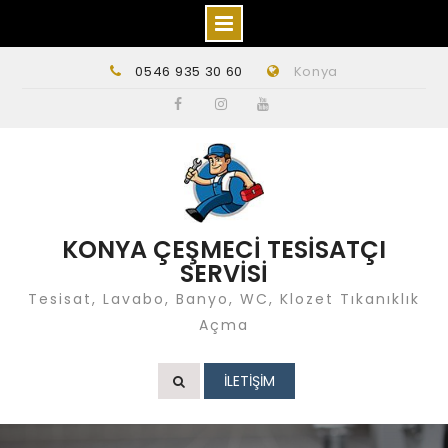
Skip
0546 935 30 60
Konya
to
content
Facebook
instagram
Youtube
KONYA ÇEŞMECİ TESİSATÇI
SERVİSİ
Tesisat, Lavabo, Banyo, WC, Klozet Tıkanıklık
Açma
İLETİŞİM