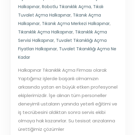
Halkapınar
,
Robotlu Tıkanıklık Açma
,
Tıkalı
Tuvalet Açma Halkapınar
,
Tıkanık Açma
Halkapınar
,
Tıkanık Açma Merkezi Halkapınar
,
Tıkanıklık Açma Halkapınar
,
Tıkanıklık Açma
Servisi Halkapınar
,
Tuvalet Tıkanıklığı Açma
Fiyatları Halkapınar
,
Tuvalet Tıkanıklığı Açma Ne
Kadar
Halkapınar Tıkanıklık Açma Firması olarak
Yaptığımız işlerde başarılı olmamızın
arkasında yatan en büyük etken profesyonel
ekiplerimizdir. İşe alınan tüm personeller
deneyimli ustaların yanında yeterli eğitimi ve
iş tecrübesini aldıktan sonra servis ekibi
olmaya hak kazanırlar. Su tesisat arızalarına
ürettiğimiz çözümler