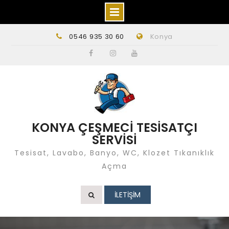
Skip
0546 935 30 60
Konya
to
content
Facebook
instagram
Youtube
KONYA ÇEŞMECİ TESİSATÇI
SERVİSİ
Tesisat, Lavabo, Banyo, WC, Klozet Tıkanıklık
Açma
İLETİŞİM