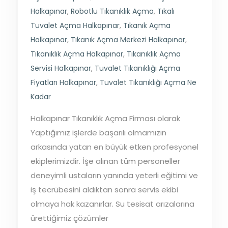
Halkapınar
,
Robotlu Tıkanıklık Açma
,
Tıkalı
Tuvalet Açma Halkapınar
,
Tıkanık Açma
Halkapınar
,
Tıkanık Açma Merkezi Halkapınar
,
Tıkanıklık Açma Halkapınar
,
Tıkanıklık Açma
Servisi Halkapınar
,
Tuvalet Tıkanıklığı Açma
Fiyatları Halkapınar
,
Tuvalet Tıkanıklığı Açma Ne
Kadar
Halkapınar Tıkanıklık Açma Firması olarak
Yaptığımız işlerde başarılı olmamızın
arkasında yatan en büyük etken profesyonel
ekiplerimizdir. İşe alınan tüm personeller
deneyimli ustaların yanında yeterli eğitimi ve
iş tecrübesini aldıktan sonra servis ekibi
olmaya hak kazanırlar. Su tesisat arızalarına
ürettiğimiz çözümler