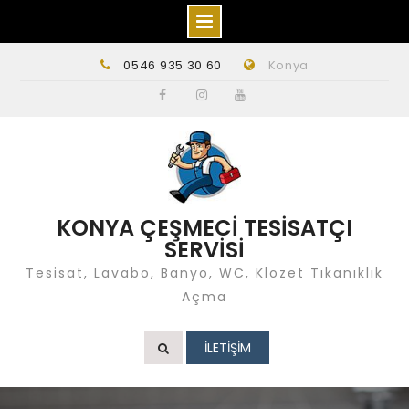
Skip
0546 935 30 60
Konya
to
content
Facebook
instagram
Youtube
KONYA ÇEŞMECİ TESİSATÇI
SERVİSİ
Tesisat, Lavabo, Banyo, WC, Klozet Tıkanıklık
Açma
İLETİŞİM